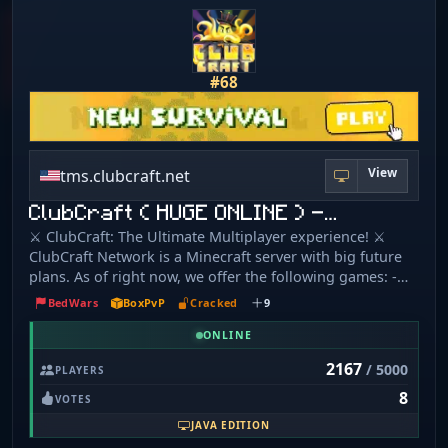
#68
View
tms.clubcraft.net
ClubCraft ( HUGE ONLINE ) -…
⚔️ ClubCraft: The Ultimate Multiplayer experience! ⚔️
ClubCraft Network is a Minecraft server with big future
plans. As of right now, we offer the following games: -
BedWars - Survival (SMP) - SkyPVP - BoxPVP - Lifesteal -
BedWars
BoxPvP
Cracked
9
Creative - And so much more 🔗Discord:
https://discord.clubcraft.net/ 🔗IP: tms.clubcraft.net
ONLINE
🔗Version: Latest
2167
/ 5000
PLAYERS
8
VOTES
JAVA EDITION