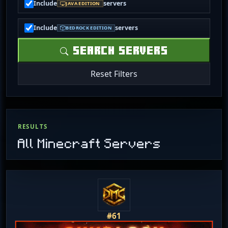
Include
servers
JAVA EDITION
Include
servers
BEDROCK EDITION
SEARCH SERVERS
Reset Filters
RESULTS
All Minecraft Servers
#61