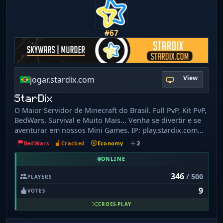
the joy of shared moments. Your epic journey awaits at
“Blockhead Odyssey”!
#67
View
jogar.stardix.com
StarDix
O Maior Servidor de Minecraft do Brasil. Full PvP, Kit PvP,
BedWars, Survival e Muito Mais... Venha se divertir e se
aventurar em nossos Mini Games. IP: play.stardix.com
Nossas redes sociais: Site: https://stardix.com Loja:
BedWars
Cracked
Economy
2
https://loja.stardix.com Discord: https://dc.stardix.com
YouTube: https://yt.stardix.com Fórum:
ONLINE
https://forum.stardix.com
346
/ 500
PLAYERS
9
VOTES
CROSS-PLAY