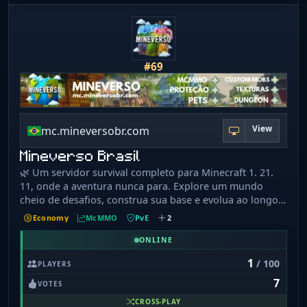
#69
View
mc.mineversobr.com
Mineverso Brasil
🌿 Um servidor survival completo para Minecraft 1. 21.
11, onde a aventura nunca para. Explore um mundo
cheio de desafios, construa sua base e evolua ao longo
de temporadas que trazem novidades constantes.
Economy
McMMO
PvE
2
ONLINE
1
/ 100
PLAYERS
7
VOTES
CROSS-PLAY