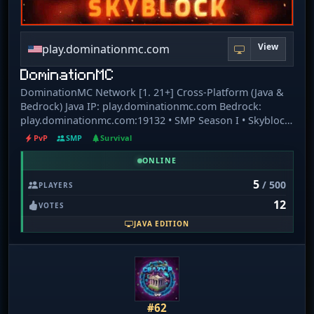
View
play.dominationmc.com
DominationMC
DominationMC Network [1. 21+] Cross-Platform (Java &
Bedrock) Java IP: play.dominationmc.com Bedrock:
play.dominationmc.com:19132 • SMP Season I • Skyblock
Season I • OneBlock • Duels • Hub • Cosmetics • Gadgets •
PvP
SMP
Survival
Events • Keyalls • Giveaways Join our community:
ONLINE
https://discord.dominationmc.com
5
/ 500
PLAYERS
12
VOTES
JAVA EDITION
#62