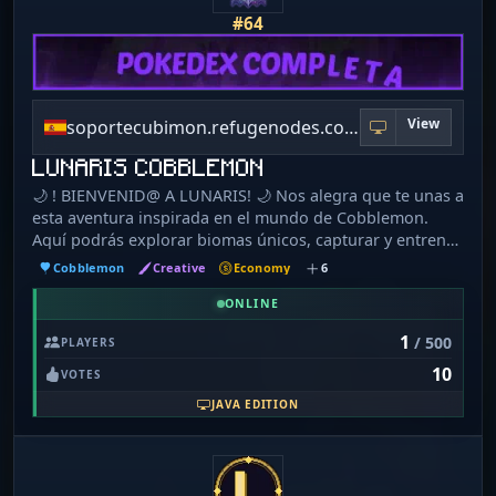
#64
View
soportecubimon.refugenodes.com:25611
LUNARIS COBBLEMON
🌙 ! BIENVENID@ A LUNARIS! 🌙 Nos alegra que te unas a
esta aventura inspirada en el mundo de Cobblemon.
Aquí podrás explorar biomas únicos, capturar y entrenar
tus Pokémon, completar misiones, combatir con otros
Cobblemon
Creative
Economy
6
entrenadores y formar parte de una comunidad
amigable y activa. ¿Qué encontrarás aquí? 🎉 Eventos y
ONLINE
desafíos semanales. 🌏 Intercambios, combates y
1
/ 500
PLAYERS
actividades comunitarias. 🤝🏻 Staff siempre dispuesto a
10
ayudarte. 🏆 Competitivo, Élite 4 y Gimnasios con líderes
VOTES
reales. ⚡ Pase de batalla y misiones diarias. ⭐ Raids de
JAVA EDITION
Tier 1 a Tier 5. 🎁 Crates 👾 Skins épicas para tus
Pokemon. 🎰 Zona de Casino y Gachas. ✨ Community
Day. 🎭 Fakemons. ! TU AVENTURA EMPIEZA AQUÍ!
Explora, captura, entrena y conviértete en el mejor