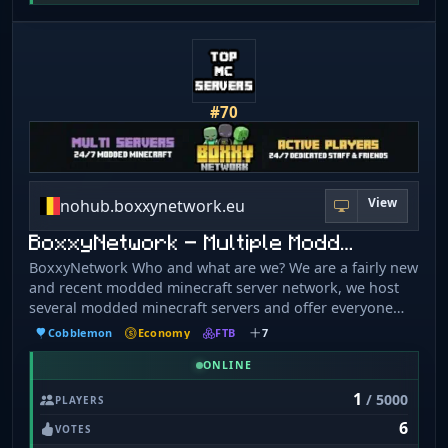
#70
View
nohub.boxxynetwork.eu
BoxxyNetwork - Multiple Modd…
BoxxyNetwork Who and what are we? We are a fairly new
and recent modded minecraft server network, we host
several modded minecraft servers and offer everyone
support to enjoy a full modded experience. We strive to
Cobblemon
Economy
FTB
7
have stable and fast servers so there is no lag and a chill
atmosphere. If you want to have a fun and interesting
ONLINE
modded minecraft experience, join one of our servers
1
/ 5000
PLAYERS
and jump on discord to say hello! Hope to see you soon
6
;) What Modpacks and Servers? FTB Skies -
VOTES
ftbskies.boxxynetwork.eu All of Fabric 6 -