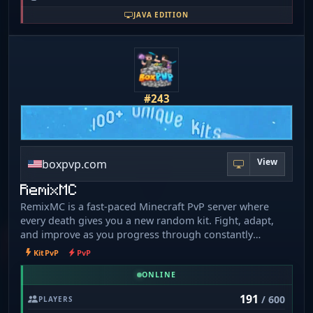
JAVA EDITION
#243
View
boxpvp.com
RemixMC
RemixMC is a fast-paced Minecraft PvP server where
every death gives you a new random kit. Fight, adapt,
and improve as you progress through constantly
changing battles. Earn rewards, progress over time, and
KitPvP
PvP
compete against other skilled players.
ONLINE
191
/ 600
PLAYERS