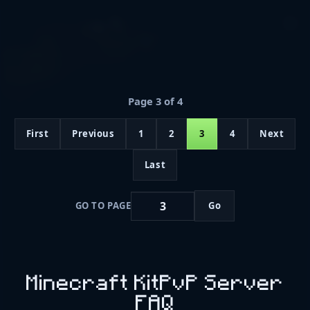
Page 3 of 4
First
Previous
1
2
3
4
Next
Last
GO TO PAGE
Go
Minecraft KitPvP Server
FAQ