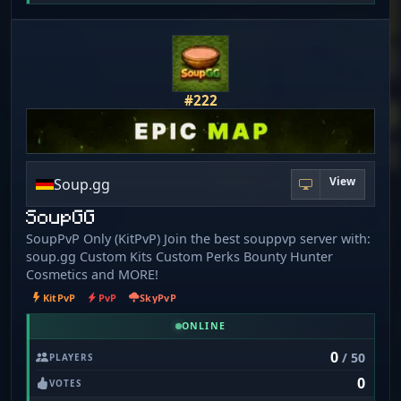
#222
View
Soup.gg
SoupGG
SoupPvP Only (KitPvP) Join the best souppvp server with:
soup.gg Custom Kits Custom Perks Bounty Hunter
Cosmetics and MORE!
KitPvP
PvP
SkyPvP
ONLINE
0
/ 50
PLAYERS
0
VOTES