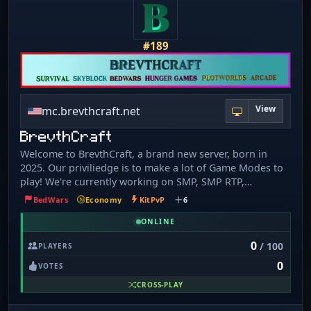
#189
View
mc.brevthcraft.net
BrevthCraft
Welcome to BrevthCraft, a brand new server, born in
2025. Our priviliedge is to make a lot of Game Modes to
play! We're currently working on SMP, SMP RTP,
Plotworlds, Hunger Games, Skywars, Skyblock, Arcade
BedWars
Economy
KitPvP
6
and Bedwars! Much more modes incoming...
ONLINE
0
/ 100
PLAYERS
0
VOTES
CROSS-PLAY