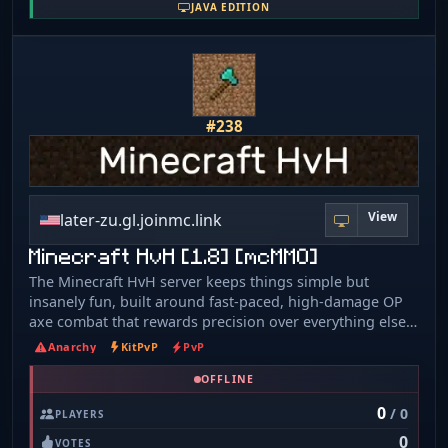
JAVA EDITION
#238
View
later-zu.gl.joinmc.link
Minecraft HvH [1.8] [mcMMO]
The Minecraft HvH server keeps things simple but
insanely fun, built around fast-paced, high-damage OP
axe combat that rewards precision over everything else.
With boosted gear and axes that hit like trucks, every
Anarchy
KitPvP
PvP
fight feels intense and decisive, just pure adrenaline.
OFFLINE
Outplay opponents. Whether you're grinding to upgrade
your mcMMO skills or jumping straight into fights, it’s
0
/ 0
PLAYERS
the kind of server where every swing matters and every
0
victory feels earned.
VOTES