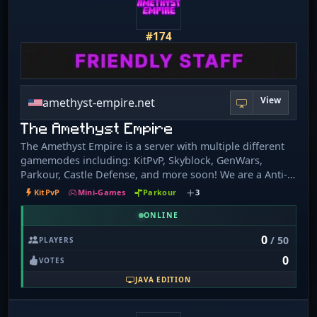
community engaged.
#174
View
amethyst-empire.net
The Amethyst Empire
The Amethyst Empire is a server with multiple different
gamemodes including: KitPvP, Skyblock, GenWars,
Parkour, Castle Defense, and more soon! We are a Anti-
Pay2Win server and will never become one. All ranks and
KitPvP
Mini-Games
Parkour
3
kits are bought using in-game currency and is earned by
playing. Survival is coming soon! Allows connections
ONLINE
from 1. 7. 2 to 1. 21. 4 Come join at amethyst-empire.net
0
/ 50
PLAYERS
0
VOTES
JAVA EDITION